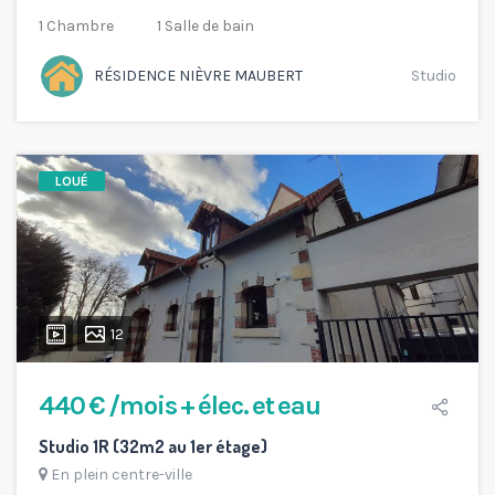
1 Chambre
1 Salle de bain
RÉSIDENCE NIÈVRE MAUBERT
Studio
LOUÉ
12
440 € /mois + élec. et eau
Studio 1R (32m2 au 1er étage)
En plein centre-ville