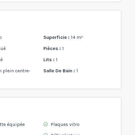
o
Superficie :
14 m²
oué
Pièces :
1
é
Lits :
1
n plein centre-
Salle De Bain :
1
tte équipée
Plaques vitro